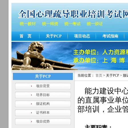
首 页
关于PCP
项目动态
考试指南
当前位置：
首页
> 关于PCP > 
关于PCP
项目背景
能力建设中
培养目标
的直属事业单
颁证机构
部培训，企业
证书样本
项目优势
主要职责：