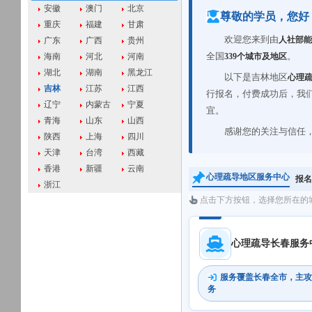
安徽
澳门
北京
尊敬的学员，您好
重庆
福建
甘肃
欢迎您来到由
人社部能
广东
广西
贵州
全国
。
339个城市及地区
海南
河北
河南
湖北
湖南
黑龙江
以下是吉林地区
心理
吉林
江苏
江西
行报名，付费成功后，我
辽宁
内蒙古
宁夏
宜。
青海
山东
山西
感谢您的关注与信任
陕西
上海
四川
天津
台湾
西藏
香港
新疆
云南
心理疏导地区服务中心
报名
浙江
点击下方按钮，选择您所在的
心理疏导长春服务
服务覆盖长春全市，主攻
务